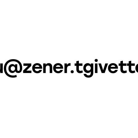
u@zener.tgivet