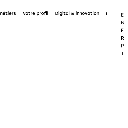
métiers
Votre profil
Digital & innovation
E
N
F
R
P
T