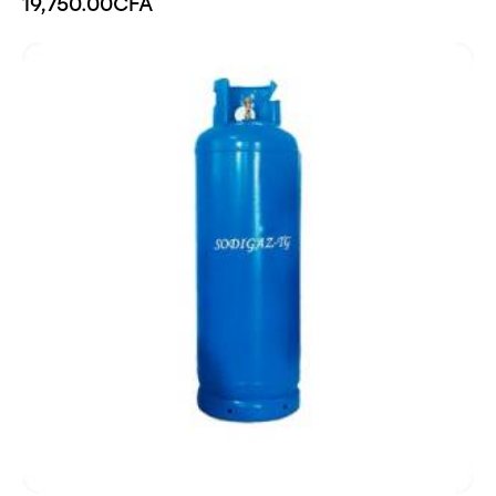
19,750.00
CFA
-1%