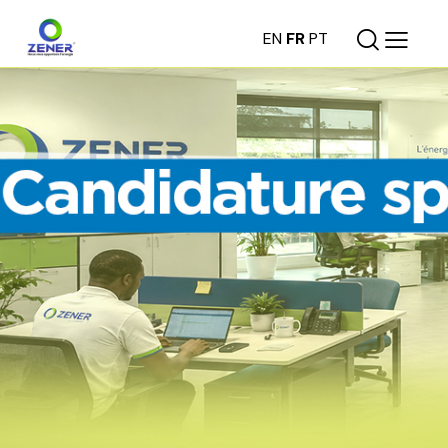
EN
FR
PT