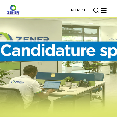
EN
FR
PT